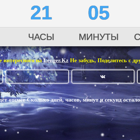
7
21
05
ЧАСЫ
МИНУТЫ
 интересного на
Lenger.Kz
Не забудь, Поделитесь с др
дёт отсчёт
Сколько дней, часов, минут и секунд остал