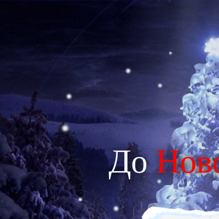
До
Нов