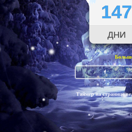
14
ДНИ
Больше
Таймер на странице ве