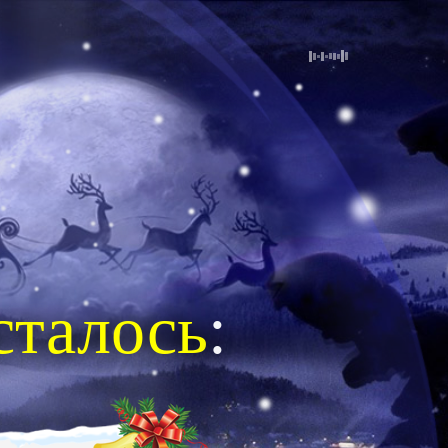
сталось
: