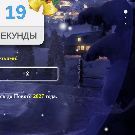
17
СЕКУНДЫ
узьями!
ось до Нового
2027
года.